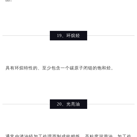
19、环烷烃
具有环烷特性的、至少包含一个碳原子闭链的饱和烃。
20、光亮油
通常由渣油经加工处理而制成的精炼、高粘度润滑油。加工处