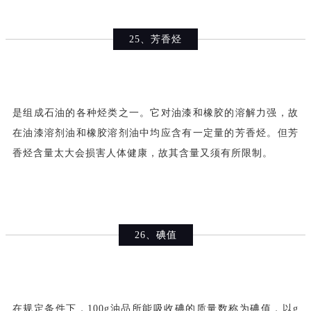
25、芳香烃
是组成石油的各种烃类之一。它对油漆和橡胶的溶解力强，故
在油漆溶剂油和橡胶溶剂油中均应含有一定量的芳香烃。但芳
香烃含量太大会损害人体健康，故其含量又须有所限制。
26、碘值
在规定条件下，100g油品所能吸收碘的质量数称为碘值，以g