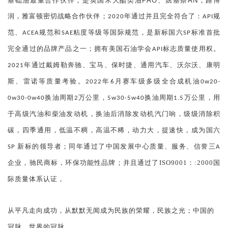
基础油最重合作伙伴；是英国禾大酯类油PAO、烷基萘AN，路博
润，雅富顿密切战略合作伙伴；
2020年通过并且完全符合了：API规
范、ACEA规范和SAE粘度等级等国际规范，是新标国六SP标准首批
完全通过的品牌产品之一；拥有美国石油学会API标志质量使用权。
2021年通过戴姆勒奔驰、宝马、保时捷、通用汽车、沃尔沃、康明
斯、雷诺等质量考验。2022年6月赛车级多级全合成机油0w20-
0w30-0w40换油周期2万公里，5w30-5w40换油周期1.5万公里，用
于高级汽油和柴油发动机，换油后消除发动机汽门响，级级消除积
碳，四季通用，低温不稠，高温不稀，动力大，提速快，成为国六
SP 新标的领导者；同年通过了中国发展中心质量、服务、信誉三A
环保功能性品牌；并且
通过了ISO9001：:2000国
企业，驰民商标，
际质量体系认证，
从平凡走向成功，从默默无闻成为民族的荣耀，民族之光；中国的
冠脉，世界的冠脉