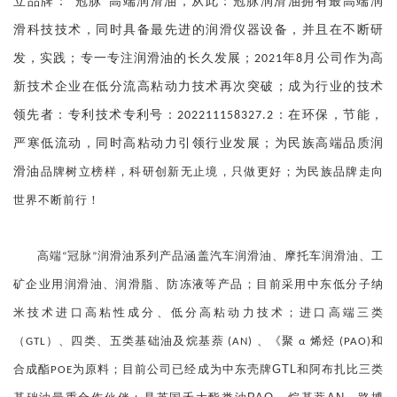
立品牌：“冠脉”高端润滑油，从此：冠脉润滑油拥有最高端润
滑科技技术，同时具备最先进的润滑仪器设备，并且在不断研
发，实践；专一专注润滑油的长久发展；2021年8月公司作为高
新技术企业在低分流高粘动力技术再次突破；成为行业的技术
领先者：专利技术专利号：202211158327.2：在环保，节能，
严寒低流动，同时高粘动力引领行业发展；为民族高端品质润
滑油
品牌树立榜样，科研创新无止境，只做更好；为民族品牌走向
世界不断前行！
高端“冠脉”润滑油系列产品涵盖汽车润滑油、摩托车润滑油、工
矿企业用润滑油、润滑脂、防冻液等产品；目前采用中东低分子纳
米技术进口高粘性成分、低分高粘动力技术；进口高端三类
（GTL）、四类、五类基础油及烷基萘 (AN) 、《聚 α 烯烃 (PAO)和
中东壳牌GTL和阿布扎比三类
合成酯POE为原料；目前公司已经成为