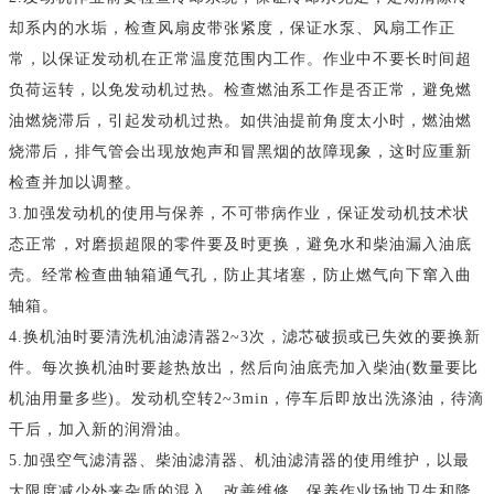
却系内的水垢，检查风扇皮带张紧度，保证水泵、风扇工作正
常，以保证发动机在正常温度范围内工作。作业中不要长时间超
负荷运转，以免发动机过热。检查燃油系工作是否正常，避免燃
油燃烧滞后，引起发动机过热。如供油提前角度太小时，燃油燃
烧滞后，排气管会出现放炮声和冒黑烟的故障现象，这时应重新
检查并加以调整。
3.加强发动机的使用与保养，不可带病作业，保证发动机技术状
态正常，对磨损超限的零件要及时更换，避免水和柴油漏入油底
壳。经常检查曲轴箱通气孔，防止其堵塞，防止燃气向下窜入曲
轴箱。
4.换机油时要清洗机油滤清器2~3次，滤芯破损或已失效的要换新
件。每次换机油时要趁热放出，然后向油底壳加入柴油(数量要比
机油用量多些)。发动机空转2~3min，停车后即放出洗涤油，待滴
干后，加入新的润滑油。
5.加强空气滤清器、柴油滤清器、机油滤清器的使用维护，以最
大限度减少外来杂质的混入。改善维修、保养作业场地卫生和降