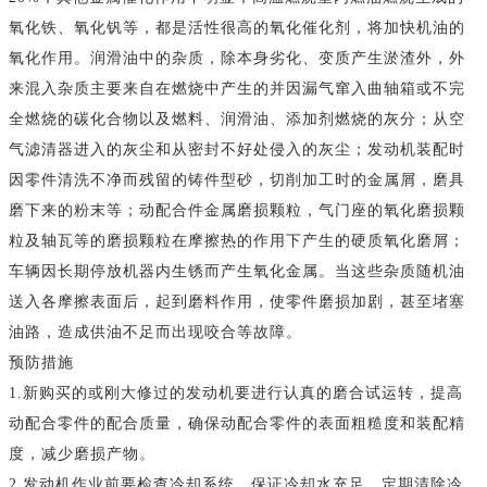
氧化铁、氧化钒等，都是活性很高的氧化催化剂，将加快机油的
氧化作用。润滑油中的杂质，除本身劣化、变质产生淤渣外，外
来混入杂质主要来自在燃烧中产生的并因漏气窜入曲轴箱或不完
全燃烧的碳化合物以及燃料、润滑油、添加剂燃烧的灰分；从空
气滤清器进入的灰尘和从密封不好处侵入的灰尘；发动机装配时
因零件清洗不净而残留的铸件型砂，切削加工时的金属屑，磨具
磨下来的粉末等；动配合件金属磨损颗粒，气门座的氧化磨损颗
粒及轴瓦等的磨损颗粒在摩擦热的作用下产生的硬质氧化磨屑；
车辆因长期停放机器内生锈而产生氧化金属。当这些杂质随机油
送入各摩擦表面后，起到磨料作用，使零件磨损加剧，甚至堵塞
油路，造成供油不足而出现咬合等故障。
预防措施
1.新购买的或刚大修过的发动机要进行认真的磨合试运转，提高
动配合零件的配合质量，确保动配合零件的表面粗糙度和装配精
度，减少磨损产物。
2.发动机作业前要检查冷却系统，保证冷却水充足，定期清除冷