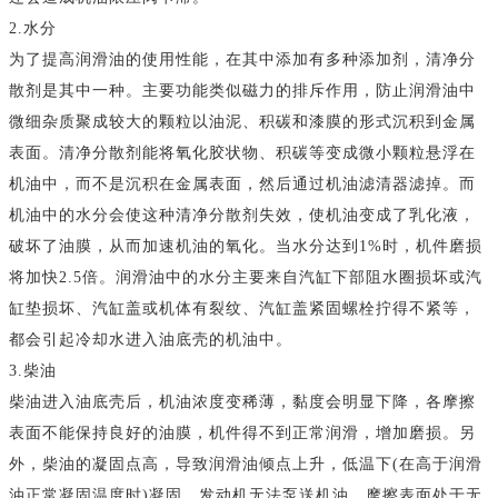
2.水分
为了提高润滑油的使用性能，在其中添加有多种添加剂，清净分
散剂是其中一种。主要功能类似磁力的排斥作用，防止润滑油中
微细杂质聚成较大的颗粒以油泥、积碳和漆膜的形式沉积到金属
表面。清净分散剂能将氧化胶状物、积碳等变成微小颗粒悬浮在
机油中，而不是沉积在金属表面，然后通过机油滤清器滤掉。而
机油中的水分会使这种清净分散剂失效，使机油变成了乳化液，
破坏了油膜，从而加速机油的氧化。当水分达到1%时，机件磨损
将加快2.5倍。润滑油中的水分主要来自汽缸下部阻水圈损坏或汽
缸垫损坏、汽缸盖或机体有裂纹、汽缸盖紧固螺栓拧得不紧等，
都会引起冷却水进入油底壳的机油中。
3.柴油
柴油进入油底壳后，机油浓度变稀薄，黏度会明显下降，各摩擦
表面不能保持良好的油膜，机件得不到正常润滑，增加磨损。另
外，柴油的凝固点高，导致润滑油倾点上升，低温下(在高于润滑
油正常凝固温度时)凝固，发动机无法泵送机油，摩擦表面处于无