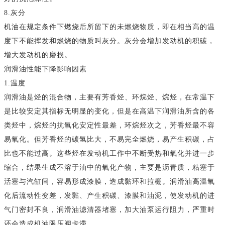
8.灰分
机油在规定条件下燃烧后所留下的未燃烧物质，即在相当高的温
度下不能挥发和燃烧的物质叫灰分。灰分会增加发动机的积碳，
增大发动机的磨损。
润滑油性能下降影响因素
1.温度
润滑油是烃的混合物，主要有芳香烃、环烷烃、烷烃，在常温下
是比较安定其指标无明显的变化，但是在高温下润滑油所含的各
类烃中，烷烃的抗氧化安定性最差，环烷烃次之，芳香烃最不容
易氧化。但芳香烃的碳氢比大，不易完全燃烧，易产生积碳，占
比也不能过高。这些烃在发动机工作中不断受热和氧化并进一步
缩合，结果生成不溶于油中的氧化产物，主要是沥青质，粘塞于
活塞与汽缸间，容易形成漆膜，造成黏环和拉棚。润滑油高温氧
化后流动性变差，发黏、产生积碳、漆膜和油泥，使发动机的进
气门密封不良，润滑油滤清器堵塞，加大油泵运行阻力，严重时
还会造成机油限压阀卡滞。